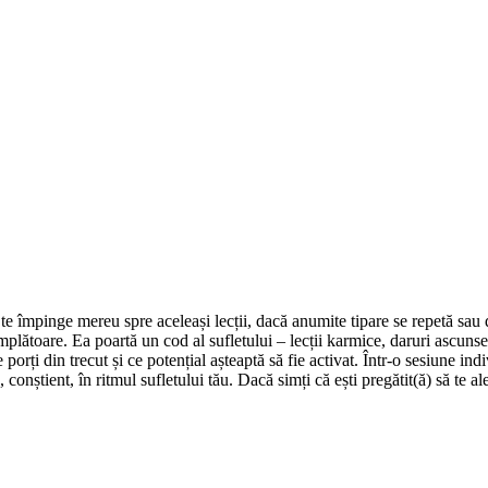
te împinge mereu spre aceleași lecții, dacă anumite tipare se repetă sa
mplătoare. Ea poartă un cod al sufletului – lecții karmice, daruri ascunse 
 ce porți din trecut și ce potențial așteaptă să fie activat. Într-o sesiu
nștient, în ritmul sufletului tău. Dacă simți că ești pregătit(ă) să te ale