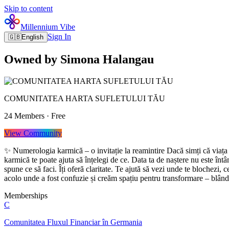
Skip to content
Millennium Vibe
Sign In
🇬🇧
English
Owned by Simona Halangau
COMUNITATEA HARTA SUFLETULUI TĂU
24
Members
·
Free
View Community
✨ Numerologia karmică – o invitație la reamintire Dacă simți că viața 
karmică te poate ajuta să înțelegi de ce. Data ta de naștere nu este întâ
spune ce să faci. Îți oferă claritate. Te ajută să vezi unde te blochezi,
acolo unde a fost confuzie și creăm spațiu pentru transformare – blând, co
Memberships
C
Comunitatea Fluxul Financiar în Germania