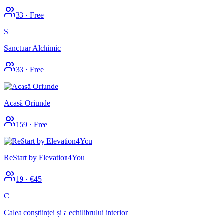
33
·
Free
S
Sanctuar Alchimic
33
·
Free
Acasă Oriunde
159
·
Free
ReStart by Elevation4You
19
·
€45
C
Calea conștiinței și a echilibrului interior