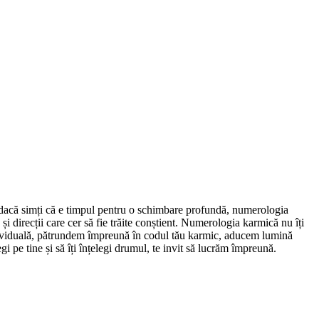
u dacă simți că e timpul pentru o schimbare profundă, numerologia
și direcții care cer să fie trăite conștient. Numerologia karmică nu îți
ne individuală, pătrundem împreună în codul tău karmic, aducem lumină
gi pe tine și să îți înțelegi drumul, te invit să lucrăm împreună.