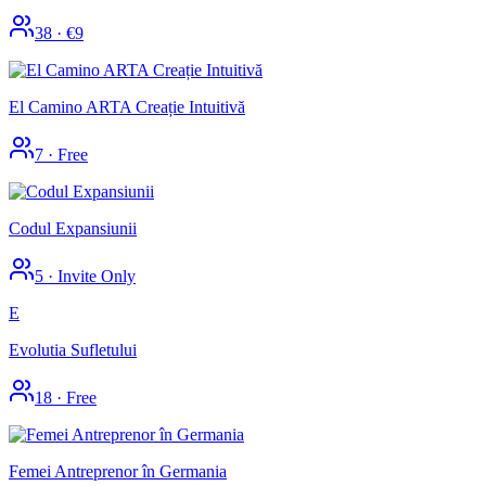
38
·
€9
El Camino ARTA Creație Intuitivă
7
·
Free
Codul Expansiunii
5
·
Invite Only
E
Evolutia Sufletului
18
·
Free
Femei Antreprenor în Germania