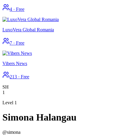
4
·
Free
LuxoVera Global Romania
7
·
Free
Vibers News
213
·
Free
SH
1
Level 1
Simona Halangau
@
simona