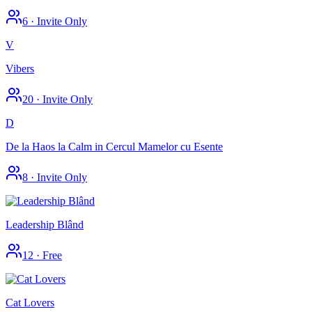
6
·
Invite Only
V
Vibers
20
·
Invite Only
D
De la Haos la Calm in Cercul Mamelor cu Esente
8
·
Invite Only
Leadership Blând
12
·
Free
Cat Lovers