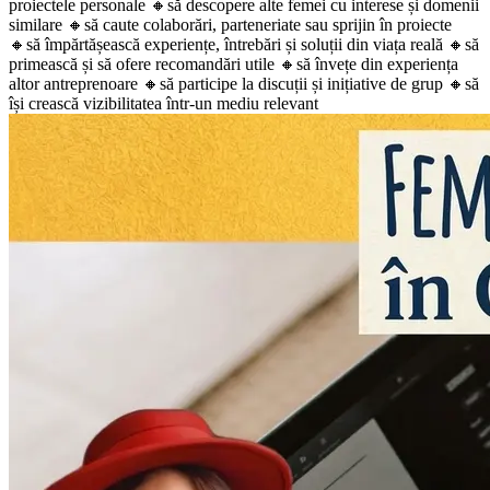
proiectele personale 🔸️să descopere alte femei cu interese și domenii
similare 🔸️să caute colaborări, parteneriate sau sprijin în proiecte
🔸️să împărtășească experiențe, întrebări și soluții din viața reală 🔸️să
primească și să ofere recomandări utile 🔸️să învețe din experiența
altor antreprenoare 🔸️să participe la discuții și inițiative de grup 🔸️să
își crească vizibilitatea într-un mediu relevant