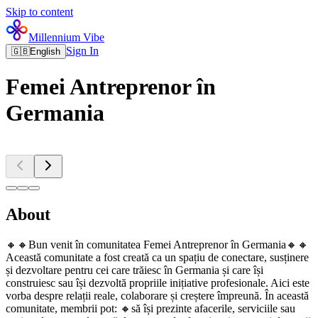
Skip to content
Millennium Vibe
Sign In
🇬🇧
English
Femei Antreprenor în
Germania
About
🔸️🔸️Bun venit în comunitatea Femei Antreprenor în Germania🔸️🔸️
Această comunitate a fost creată ca un spațiu de conectare, susținere
și dezvoltare pentru cei care trăiesc în Germania și care își
construiesc sau își dezvoltă propriile inițiative profesionale. Aici este
vorba despre relații reale, colaborare și creștere împreună. În această
comunitate, membrii pot: 🔸️să își prezinte afacerile, serviciile sau