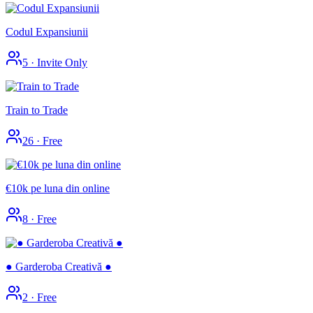
Codul Expansiunii
5
·
Invite Only
Train to Trade
26
·
Free
€10k pe luna din online
8
·
Free
● Garderoba Creativă ●
2
·
Free