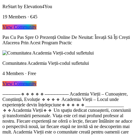
ReStart by Elevation4You
19
Members
·
€45
View Community
Pas Cu Pas Spre O Prezență Online De Neuitat: Învață Să Îți Crești
Afacerea Prin Acest Program Practic
Comunitatea Academia Vieții-codul sufletului
4
Members
·
Free
View Community
------------🔹️🔹️🔹️🔹️🔹️---------------- Academia Vieții – Cunoaștere,
Conștiință, Evoluție 🔹️🔹️🔹️🔹️ Academia Vieții – Locul unde
experiențele devin înțelepciune🔹️🔹️🔹️🔹️🔹️________________
🔹️🔹️Academia Vieții🔹️🔹️ Un spațiu dedicat cunoașterii, conexiunii
și transformării personale. Viața este cel mai profund profesor al
nostru. Fiecare experiență ne oferă o lecție, fiecare întâlnire ne aduce
o perspectivă nouă, iar fiecare etapă ne invită să ne descoperim mai
mult. Academia Vieții este o comunitate creată pentru oamenii care