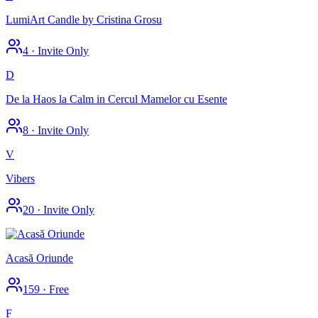
LumiArt Candle by Cristina Grosu
4
·
Invite Only
D
De la Haos la Calm in Cercul Mamelor cu Esente
8
·
Invite Only
V
Vibers
20
·
Invite Only
Acasă Oriunde
159
·
Free
F