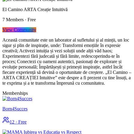
El Camino ARTA Creație Intuitivă
7
Members
·
Free
View Community
Această comunitate este un laborator al sufletului și al minții, un loc
sigur și plin de inspirație, unde: Transformi emoțiile în expresie
creativă; Activezi intuiția și vezi soluții unde alții văd haos;
Experimentezi fără judecată și fără limite, redescoperindu-te în
proces; Conectezi cu oameni autentici, pasionați de explorare și
evoluție personală; Împărtășești și primești inspirație, astfel încât
fiecare experiență să devină o oportunitate de creștere. „El Camino –
ARTA CREAȚIEI Intuitive” este despre a fi prezent cu tine însuți, a
te exprima și a te transforma împreună cu comunitatea.
Memberships
Born4Succes
12
·
Free