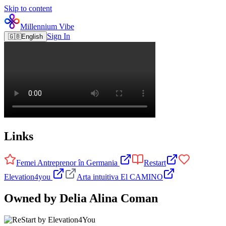
Skip to content
Millennium Vibe
Sign In
🇬🇧
English
Links
Femei Antreprenor în Germania
Restart
Elevation4you
Arta intuitiva El CAMINO
Owned by Delia Alina Coman