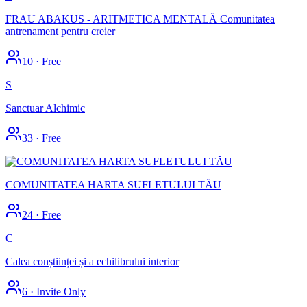
FRAU ABAKUS - ARITMETICA MENTALĂ Comunitatea
antrenament pentru creier
10
·
Free
S
Sanctuar Alchimic
33
·
Free
COMUNITATEA HARTA SUFLETULUI TĂU
24
·
Free
C
Calea conștiinței și a echilibrului interior
6
·
Invite Only