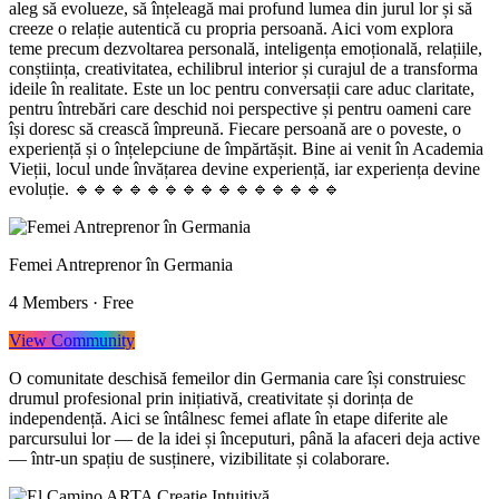
aleg să evolueze, să înțeleagă mai profund lumea din jurul lor și să
creeze o relație autentică cu propria persoană. Aici vom explora
teme precum dezvoltarea personală, inteligența emoțională, relațiile,
conștiința, creativitatea, echilibrul interior și curajul de a transforma
ideile în realitate. Este un loc pentru conversații care aduc claritate,
pentru întrebări care deschid noi perspective și pentru oameni care
își doresc să crească împreună. Fiecare persoană are o poveste, o
experiență și o înțelepciune de împărtășit. Bine ai venit în Academia
Vieții, locul unde învățarea devine experiență, iar experiența devine
evoluție. 🔹️🔹️🔹️🔹️🔹️🔹️🔹️🔹️🔹️🔹️🔹️🔹️🔹️🔹️🔹️
Femei Antreprenor în Germania
4
Members
·
Free
View Community
O comunitate deschisă femeilor din Germania care își construiesc
drumul profesional prin inițiativă, creativitate și dorința de
independență. Aici se întâlnesc femei aflate în etape diferite ale
parcursului lor — de la idei și începuturi, până la afaceri deja active
— într-un spațiu de susținere, vizibilitate și colaborare.