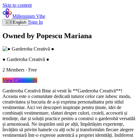
Skip to content
Millennium Vibe
Sign In
🇬🇧
English
Owned by Popescu Mariana
● Garderoba Creativă ●
2
Members
·
Free
View Community
Garderoba Creativă Bine ai venit în **Garderoba Creativă**!
Aceasta este o comunitate dedicată tuturor celor care iubesc moda,
creativitatea și bucuria de a-și exprima personalitatea prin stilul
vestimentar. Aici vei descoperi inspirație pentru ținute, idei de
combinații vestimentare, sfaturi despre culori, croieli, accesorii și
tendințe, dar și soluții practice pentru a construi o garderobă versatilă
și armonioasă. Ne inspirăm unii pe alții, împărtășim experiențe,
învățăm să privim hainele cu alți ochi și transformăm fiecare alegere
vestimentară într-o expresie autentică a propriei identități. Indiferent