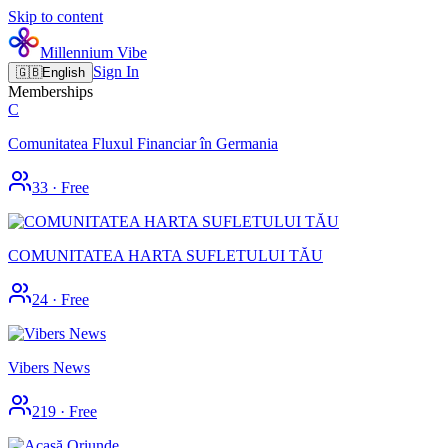
Skip to content
Millennium Vibe
Sign In
🇬🇧
English
Memberships
C
Comunitatea Fluxul Financiar în Germania
33
·
Free
COMUNITATEA HARTA SUFLETULUI TĂU
24
·
Free
Vibers News
219
·
Free