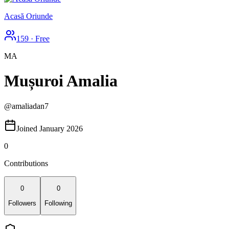
Acasă Oriunde
159
·
Free
MA
Mușuroi Amalia
@
amaliadan7
Joined January 2026
0
Contributions
0
0
Followers
Following