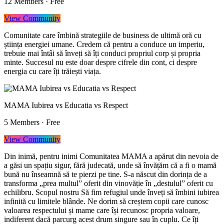
12
Members
·
Free
View Community
Comunitate care îmbină strategiile de business de ultimă oră cu
știința energiei umane. Credem că pentru a conduce un imperiu,
trebuie mai întâi să înveți să îți conduci propriul corp și propria
minte. Succesul nu este doar despre cifrele din cont, ci despre
energia cu care îți trăiești viața.
MAMA Iubirea vs Educatia vs Respect
5
Members
·
Free
View Community
Din inimă, pentru inimi Comunitatea MAMA a apărut din nevoia de
a găsi un spațiu sigur, fără judecată, unde să învățăm că a fi o mamă
bună nu înseamnă să te pierzi pe tine. S-a născut din dorința de a
transforma „prea multul” oferit din vinovăție în „destulul” oferit cu
echilibru. Scopul nostru Să fim refugiul unde înveți să îmbini iubirea
infinită cu limitele blânde. Ne dorim să creștem copii care cunosc
valoarea respectului și mame care își recunosc propria valoare,
indiferent dacă parcurg acest drum singure sau în cuplu. Ce îți