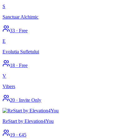
S
Sanctuar Alchimic
33
·
Free
E
Evolutia Sufletului
18
·
Free
V
Vibers
20
·
Invite Only
ReStart by Elevation4You
19
·
€45