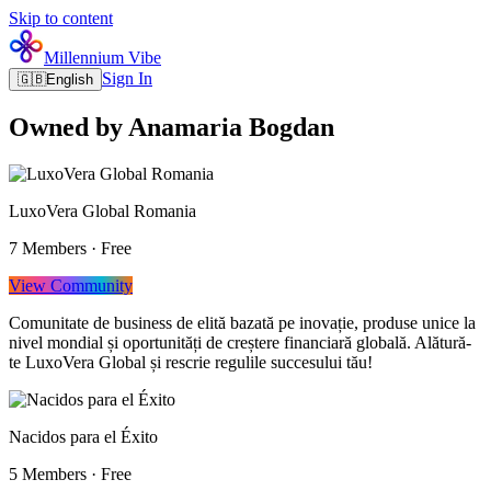
Skip to content
Millennium Vibe
Sign In
🇬🇧
English
Owned by Anamaria Bogdan
LuxoVera Global Romania
7
Members
·
Free
View Community
Comunitate de business de elită bazată pe inovație, produse unice la
nivel mondial și oportunități de creștere financiară globală. Alătură-
te LuxoVera Global și rescrie regulile succesului tău!
Nacidos para el Éxito
5
Members
·
Free