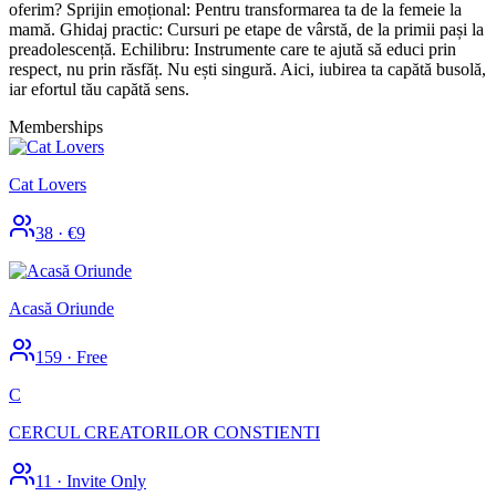
oferim? Sprijin emoțional: Pentru transformarea ta de la femeie la
mamă. Ghidaj practic: Cursuri pe etape de vârstă, de la primii pași la
preadolescență. Echilibru: Instrumente care te ajută să educi prin
respect, nu prin răsfăț. Nu ești singură. Aici, iubirea ta capătă busolă,
iar efortul tău capătă sens.
Memberships
Cat Lovers
38
·
€9
Acasă Oriunde
159
·
Free
C
CERCUL CREATORILOR CONSTIENTI
11
·
Invite Only