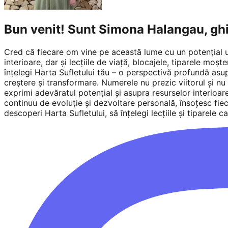
Bun venit! Sunt Simona Halangau, gh
Cred că fiecare om vine pe această lume cu un potențial uni
interioare, dar și lecțiile de viață, blocajele, tiparele moș
înțelegi Harta Sufletului tău – o perspectivă profundă asupra
creștere și transformare. Numerele nu prezic viitorul și nu 
exprimi adevăratul potențial și asupra resurselor interioa
continuu de evoluție și dezvoltare personală, însoțesc fie
descoperi Harta Sufletului, să înțelegi lecțiile și tiparele ca