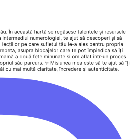
ău. În această hartă se regăsesc talentele și resursele
in intermediul numerologiei, te ajut să descoperi și să
 lecțiilor pe care sufletul tău le-a ales pentru propria
 repetă, asupra blocajelor care te pot împiedica să îți
, mamă a două fete minunate și om aflat într-un proces
opriul său parcurs. ✨ Misiunea mea este să te ajut să îți
trăi cu mai multă claritate, încredere și autenticitate.