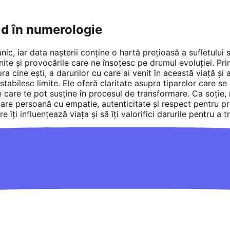
id în numerologie
c, iar data nașterii conține o hartă prețioasă a sufletului s
tenite și provocările care ne însoțesc pe drumul evoluției. Pr
 cine ești, a darurilor cu care ai venit în această viață și a
stabilesc limite. Ele oferă claritate asupra tiparelor care se
re care te pot susține în procesul de transformare. Ca soție
care persoană cu empatie, autenticitate și respect pentru pr
re îți influențează viața și să îți valorifici darurile pentru a 