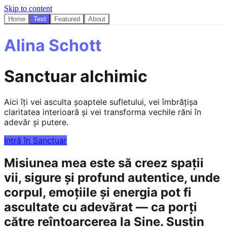
Skip to content
Home
Text
Featured
About
Alina Schott
Sanctuar alchimic
Aici îți vei asculta șoaptele sufletului, vei îmbrățișa
claritatea interioară și vei transforma vechile răni în
adevăr și putere.
Intră în Sanctuar
Misiunea mea este să creez spații
vii, sigure și profund autentice, unde
corpul, emoțiile și energia pot fi
ascultate cu adevărat — ca porți
către reîntoarcerea la Sine. Susțin