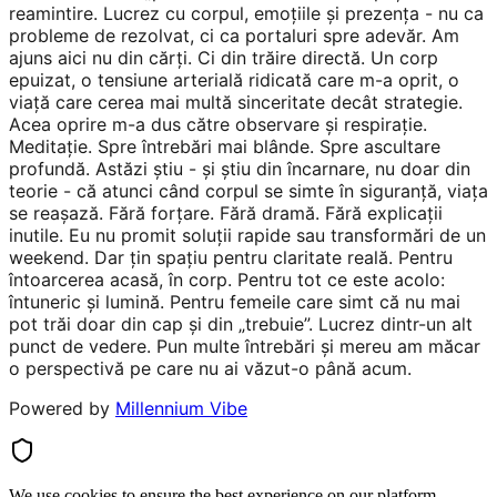
reamintire. Lucrez cu corpul, emoțiile și prezența - nu ca
probleme de rezolvat, ci ca portaluri spre adevăr. Am
ajuns aici nu din cărți. Ci din trăire directă. Un corp
epuizat, o tensiune arterială ridicată care m-a oprit, o
viață care cerea mai multă sinceritate decât strategie.
Acea oprire m-a dus către observare și respirație.
Meditație. Spre întrebări mai blânde. Spre ascultare
profundă. Astăzi știu - și știu din încarnare, nu doar din
teorie - că atunci când corpul se simte în siguranță, viața
se reașază. Fără forțare. Fără dramă. Fără explicații
inutile. Eu nu promit soluții rapide sau transformări de un
weekend. Dar țin spațiu pentru claritate reală. Pentru
întoarcerea acasă, în corp. Pentru tot ce este acolo:
întuneric și lumină. Pentru femeile care simt că nu mai
pot trăi doar din cap și din „trebuie”. Lucrez dintr-un alt
punct de vedere. Pun multe întrebări și mereu am măcar
o perspectivă pe care nu ai văzut-o până acum.
Powered by
Millennium Vibe
We use cookies to ensure the best experience on our platform.